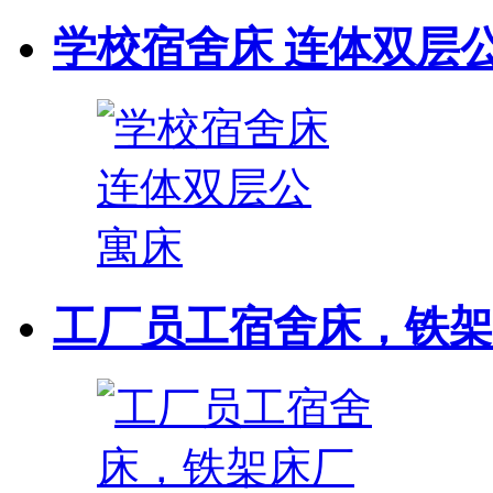
学校宿舍床 连体双层
工厂员工宿舍床，铁架