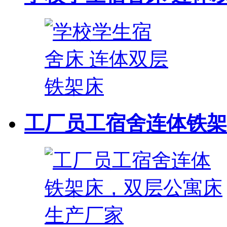
工厂员工宿舍连体铁架床